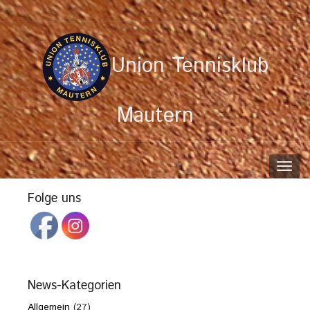
Union Tennisklub
Mautern
Toggl
navig
Folge uns
News-Kategorien
Allgemein
(27)