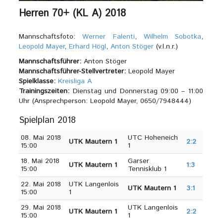
Herren 70+ (KL A) 2018
Mannschaftsfoto:
Werner Falenti
,
Wilhelm Sobotka
,
Leopold Mayer
,
Erhard Högl
,
Anton Stöger
(v.l.n.r.)
Mannschaftsführer:
Anton Stöger
Mannschaftsführer-Stellvertreter:
Leopold Mayer
Spielklasse:
Kreisliga A
Trainingszeiten:
Dienstag und Donnerstag 09:00 – 11:00
Uhr (Ansprechperson: Leopold Mayer, 0650/7948444)
Spielplan 2018
08. Mai 2018
UTC Hoheneich
UTK Mautern 1
2:2
15:00
1
18. Mai 2018
Garser
UTK Mautern 1
1:3
15:00
Tennisklub 1
22. Mai 2018
UTK Langenlois
UTK Mautern 1
3:1
15:00
1
29. Mai 2018
UTK Langenlois
UTK Mautern 1
2:2
15:00
1