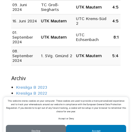
09. Juni
TC Groß-
UTK Mautern
4:5
2024
Siegharts
UTC Krems-Süd
16. Juni 2024
UTK Mautern
4:5
2
01.
UTC
September
UTK Mautern
8:1
Echsenbach
2024
08.
September
1. SVg. Gmünd 2
UTK Mautern
5:4
2024
Archiv
Kreisliga B 2023
Kreisliga B 2022
Kreisliga B 2021
This website stores cookies on your computer. These cookies are used to provide a more personalized experience
Kreisliga B 2020
(wg. Corona außer Konkurrenz)
and to track your whereabouts around our website in compliance with the European General Data Protection
Regulation. If you decide to to opt-out of any future tracking, a cookie will be setup in your browser to remember this
Kreisliga C 2019
choice for one year.
Kreisliga C 2018
Accept or Deny
Kreisliga D 2017
Decline
Accept