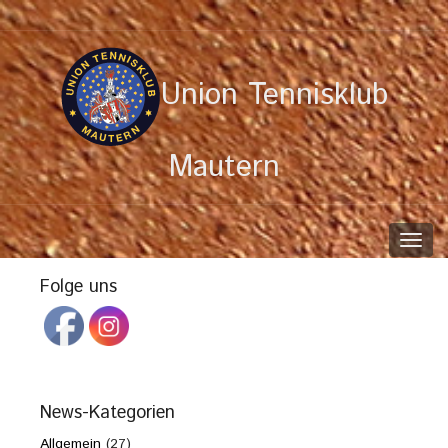
Union Tennisklub
Mautern
Toggl
navig
Folge uns
News-Kategorien
Allgemein
(27)