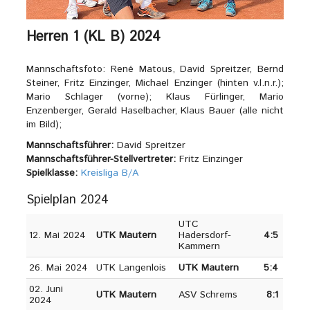
Herren 1 (KL B) 2024
Mannschaftsfoto: René Matous, David Spreitzer, Bernd
Steiner, Fritz Einzinger, Michael Enzinger (hinten v.l.n.r.);
Mario Schlager (vorne); Klaus Fürlinger, Mario
Enzenberger, Gerald Haselbacher, Klaus Bauer (alle nicht
im Bild);
Mannschaftsführer:
David Spreitzer
Mannschaftsführer-Stellvertreter:
Fritz Einzinger
Spielklasse:
Kreisliga B/A
Spielplan 2024
UTC
12. Mai 2024
UTK Mautern
Hadersdorf-
4:5
Kammern
26. Mai 2024
UTK Langenlois
UTK Mautern
5:4
02. Juni
UTK Mautern
ASV Schrems
8:1
2024