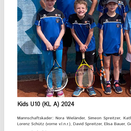
Kids U10 (KL A) 2024
Mannschaftskader
:
Nora Wieländer, Simeon Spreitzer, Kat
Lorenz Schütz (vorne v.l.n.r.), David Spreitzer, Elisa Bauer, Ge