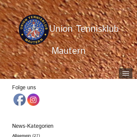
Union Tennisklub
Mautern
Toggl
navig
Folge uns
News-Kategorien
Allgemein
(27)