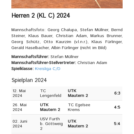
Herren 2 (KL C) 2024
Mannschaftsfoto: Georg Chalupa, Stefan Müllner, Bernd
Steiner, Klaus Bauer, Christian Adam, Markus Brunner,
Georg Schütz, Otto Kaurzim (v.l.n.r.), Klaus Fürlinger,
Gerald Haselbacher, Albin Fürlinger (nicht im Bild)
Mannschaftsführer:
Stefan Müllner
Mannschaftsführer-Stellvertreter:
Christian Adam
Spielklasse:
Kreisliga C/D
Spielplan 2024
12. Mai
TC
UTK
6:3
2024
Lengenfeld
Mautern 2
26. Mai
UTK
TC Egelsee
4:5
2024
Mautern 2
Krems
USV Furth
02. Juni
UTK
b. Göttweig
5:4
2024
Mautern 2
2