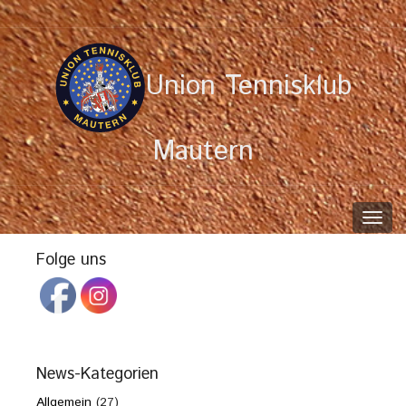
Union Tennisklub
Mautern
Toggl
navig
Folge uns
News-Kategorien
Allgemein
(27)