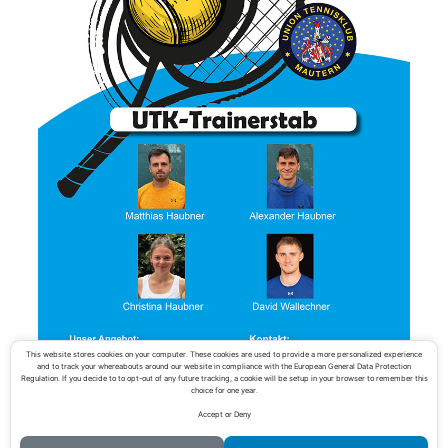
This website stores cookies on your computer. These cookies are used to provide a more personalized experience
and to track your whereabouts around our website in compliance with the European General Data Protection
Regulation. If you decide to to opt-out of any future tracking, a cookie will be setup in your browser to remember this
choice for one year.
Accept or Deny