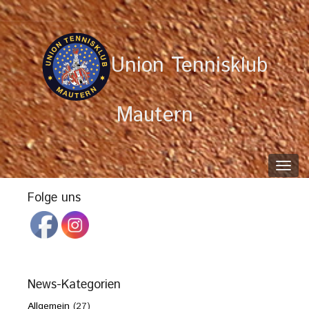
Union Tennisklub
Mautern
Toggl
navig
Folge uns
News-Kategorien
Allgemein
(27)