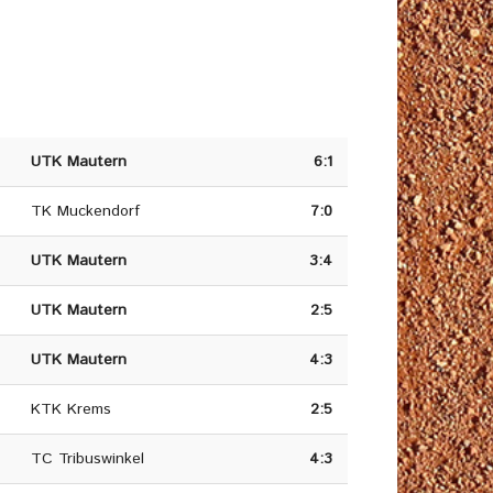
UTK Mautern
6:1
TK Muckendorf
7:0
UTK Mautern
3:4
UTK Mautern
2:5
UTK Mautern
4:3
KTK Krems
2:5
TC Tribuswinkel
4:3