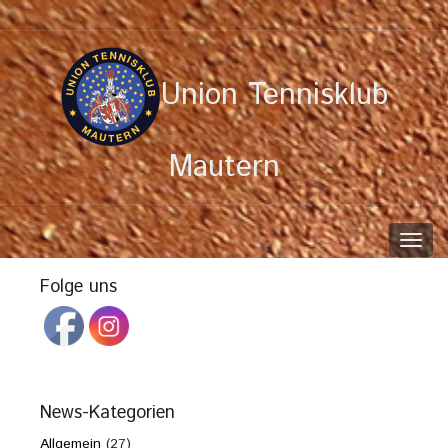
Union Tennisklub
Mautern
Toggl
navig
Folge uns
News-Kategorien
Allgemein
(27)