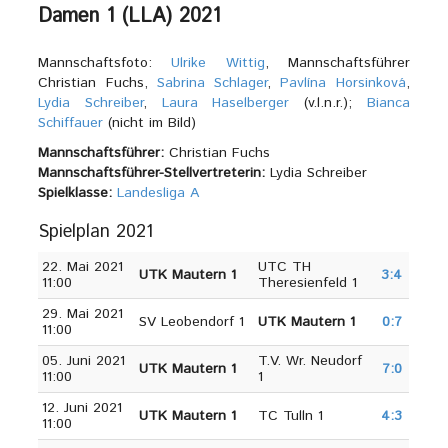
Damen 1 (LLA) 2021
Mannschaftsfoto:
Ulrike Wittig
, Mannschaftsführer
Christian Fuchs,
Sabrina Schlager
,
Pavlína Horsinková
,
Lydia Schreiber
,
Laura Haselberger
(v.l.n.r.);
Bianca
Schiffauer
(nicht im Bild)
Mannschaftsführer:
Christian Fuchs
Mannschaftsführer-Stellvertreterin:
Lydia Schreiber
Spielklasse:
Landesliga A
Spielplan 2021
22. Mai 2021
UTC TH
UTK Mautern 1
3:4
11:00
Theresienfeld 1
29. Mai 2021
SV Leobendorf 1
UTK Mautern 1
0:7
11:00
05. Juni 2021
T.V. Wr. Neudorf
UTK Mautern 1
7:0
11:00
1
12. Juni 2021
UTK Mautern 1
TC Tulln 1
4:3
11:00