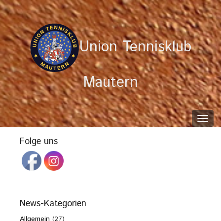
Union Tennisklub
Mautern
Toggl
navig
Folge uns
News-Kategorien
Allgemein
(27)