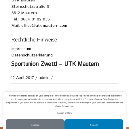
UTK Mautern
Steinschützstraße 9
3512 Mautern
Tel.: 0664 81 82 835
Mail:
office@utk-mautern.com
Rechtliche Hinweise
Impressum
Datenschutzerklärung
Sportunion Zwettl – UTK Mautern
12 April 2017
/
admin
/
Senioren 60+ Kreisliga A
This website stores cookies on your computer. These cookies are used to provide a more personalized experience
and to track your whereabouts around our website in compliance with the European General Data Protection
Regulation. If you decide to to opt-out of any future tracking, a cookie will be setup in your browser to remember this
choice for one year.
Accept or Deny
«
UTC Hadersdorf-Kammern 2 – UTK Mautern
UTC Rohrendorf – UTK Mautern 2
»
Decline
Accept