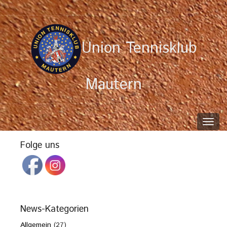
Union Tennisklub
Mautern
Toggl
navig
Folge uns
News-Kategorien
Allgemein
(27)