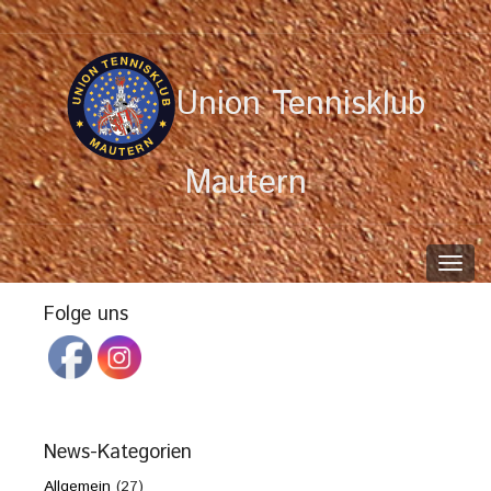
Union Tennisklub
Mautern
Toggl
navig
Folge uns
News-Kategorien
Allgemein
(27)