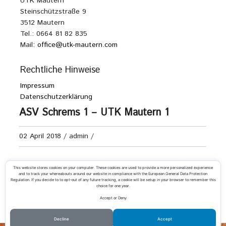
UTK Mautern
Steinschützstraße 9
3512 Mautern
Tel.: 0664 81 82 835
Mail:
office@utk-mautern.com
Rechtliche Hinweise
Impressum
Datenschutzerklärung
ASV Schrems 1 – UTK Mautern 1
02 April 2018
/
admin
/
Senioren 60+ Kreisliga B
This website stores cookies on your computer. These cookies are used to provide a more personalized experience
and to track your whereabouts around our website in compliance with the European General Data Protection
Regulation. If you decide to to opt-out of any future tracking, a cookie will be setup in your browser to remember this
choice for one year.
Accept or Deny
«
1.SVg. Gmünd 1 – UTK Mautern 1
UTK Mautern 1 – UTC Hoheneich 1
»
Decline
Accept