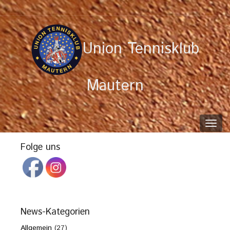
Union Tennisklub
Mautern
Toggl
navig
Folge uns
News-Kategorien
Allgemein
(27)