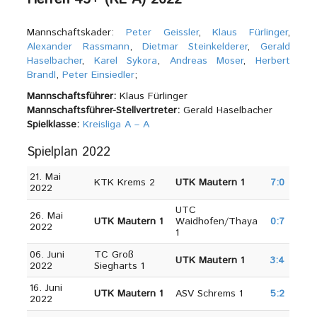
Mannschaftskader:
Peter Geissler
,
Klaus Fürlinger
,
Alexander Rassmann
,
Dietmar Steinkelderer
,
Gerald
Haselbacher
,
Karel Sykora
,
Andreas Moser
,
Herbert
Brandl
,
Peter Einsiedler
;
Mannschaftsführer:
Klaus Fürlinger
Mannschaftsführer-Stellvertreter:
Gerald Haselbacher
Spielklasse:
Kreisliga A – A
Spielplan 2022
21. Mai
KTK Krems 2
UTK Mautern 1
7:0
2022
UTC
26. Mai
UTK Mautern 1
Waidhofen/Thaya
0:7
2022
1
06. Juni
TC Groß
UTK Mautern 1
3
:4
2022
Siegharts 1
16. Juni
UTK Mautern 1
ASV Schrems 1
5:2
2022