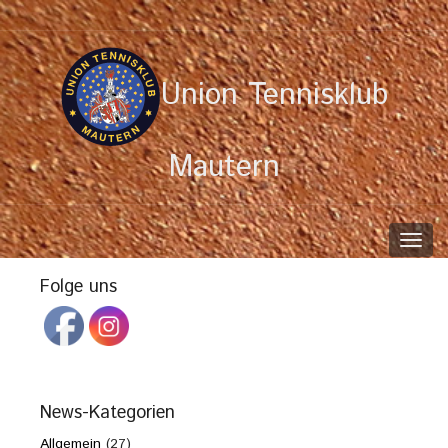
Union Tennisklub
Mautern
Toggl
navig
Folge uns
News-Kategorien
Allgemein
(27)