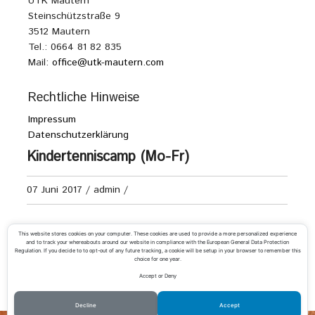
UTK Mautern
Steinschützstraße 9
3512 Mautern
Tel.: 0664 81 82 835
Mail:
office@utk-mautern.com
Rechtliche Hinweise
Impressum
Datenschutzerklärung
Kindertenniscamp (Mo-Fr)
07 Juni 2017
/
admin
/
Anmeldung unter
office@utk-mautern.com
This website stores cookies on your computer. These cookies are used to provide a more personalized experience
and to track your whereabouts around our website in compliance with the European General Data Protection
Regulation. If you decide to to opt-out of any future tracking, a cookie will be setup in your browser to remember this
choice for one year.
Accept or Deny
«
TC Paudorf 2 – UTK Mautern 2
Kindertenniscamp (Mo-Fr)
»
Decline
Accept