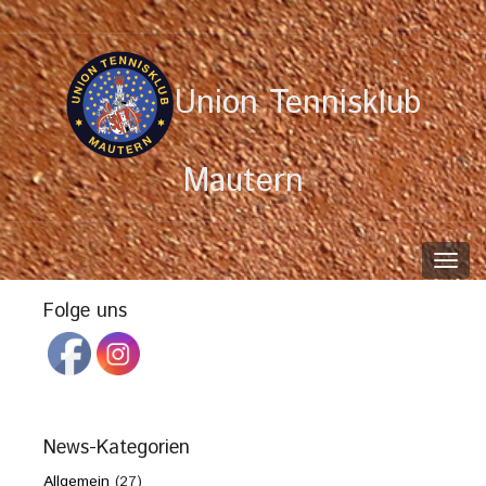
Union Tennisklub
Mautern
Toggl
navig
Folge uns
News-Kategorien
Allgemein
(27)