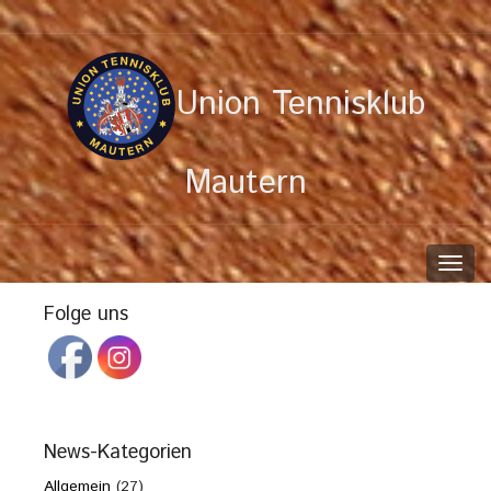
Union Tennisklub
Mautern
Toggl
navig
Folge uns
News-Kategorien
Allgemein
(27)