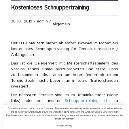
Kostenloses Schnuppertraining
30 Juli 2019
/
admin
/
Allgemein
Der UTK Mautern bietet ab sofort zweimal im Monat ein
kostenloses Schnuppertraining für Tennisinteressierte /
Anfänger an.
Das ist die Gelegenheit mit Meisterschaftsspielern des
Vereins Tennis einmal auszuprobieren und erste Tipps
zu bekommen. Ideal auch um herausfinden ob einem
Tennis Spaß macht bevor man in teure Trainerstunden
investiert.
Die nächsten Termine sind im im Terminkalender (siehe
links) oder auf unserer
Schnuppertrainingsseite
zu
finden.
This website stores cookies on your computer. These cookies are used to provide a more personalized experience
and to track your whereabouts around our website in compliance with the European General Data Protection
Regulation. If you decide to to opt-out of any future tracking, a cookie will be setup in your browser to remember this
choice for one year.
Accept or Deny
«
Sportlicher Ferienbeginn bei unseren Tenniscamps