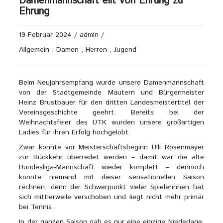
Damenmannschaft eilt von Ehrung zu
Ehrung
19 Februar 2024
/
admin
/
Allgemein
,
Damen
,
Herren
,
Jugend
Beim Neujahrsempfang wurde unsere Damenmannschaft
von der Stadtgemeinde Mautern und Bürgermeister
Heinz Brustbauer für den dritten Landesmeistertitel der
Vereinsgeschichte geehrt. Bereits bei der
Weihnachtsfeier des UTK wurden unsere großartigen
Ladies für ihren Erfolg hochgelobt.
Zwar konnte vor Meisterschaftsbeginn Ulli Rosenmayer
zur Rückkehr überredet werden – damit war die alte
Bundesliga-Mannschaft wieder komplett – dennoch
konnte niemand mit dieser sensationellen Saison
rechnen, denn der Schwerpunkt vieler Spielerinnen hat
sich mittlerweile verschoben und liegt nicht mehr primär
bei Tennis.
In der ganzen Saison gab es nur eine einzige Niederlage.