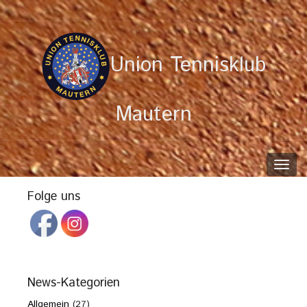
Union Tennisklub
Mautern
Toggl
navig
Folge uns
News-Kategorien
Allgemein
(27)