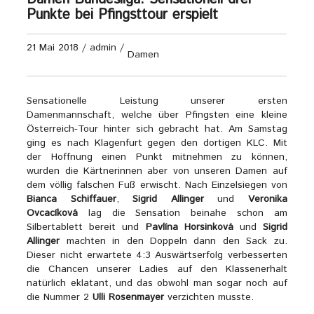
Punkte bei Pfingsttour erspielt
21 Mai 2018
/
admin
/
Damen
Sensationelle Leistung unserer ersten
Damenmannschaft, welche über Pfingsten eine kleine
Österreich-Tour hinter sich gebracht hat. Am Samstag
ging es nach Klagenfurt gegen den dortigen KLC. Mit
der Hoffnung einen Punkt mitnehmen zu können,
wurden die Kärtnerinnen aber von unseren Damen auf
dem völlig falschen Fuß erwischt. Nach Einzelsiegen von
Bianca Schiffauer
,
Sigrid Allinger
und
Veronika
Ovcacíková
lag die Sensation beinahe schon am
Silbertablett bereit und
Pavlína Horsinková
und
Sigrid
Allinger
machten in den Doppeln dann den Sack zu.
Dieser nicht erwartete 4:3 Auswärtserfolg verbesserten
die Chancen unserer Ladies auf den Klassenerhalt
natürlich eklatant, und das obwohl man sogar noch auf
die Nummer 2
Ulli Rosenmayer
verzichten musste.