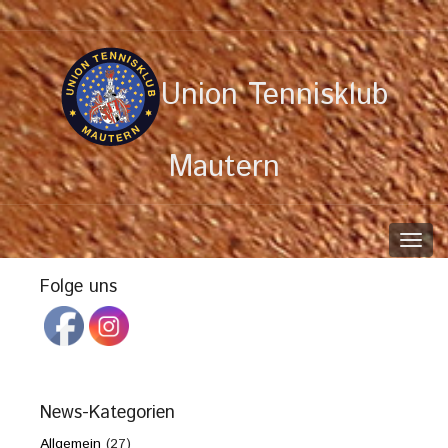
Union Tennisklub
Mautern
Toggl
navig
Folge uns
News-Kategorien
Allgemein
(27)