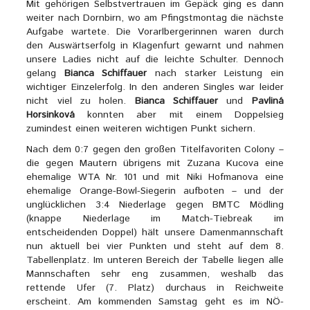
Mit gehörigen Selbstvertrauen im Gepäck ging es dann
weiter nach Dornbirn, wo am Pfingstmontag die nächste
Aufgabe wartete. Die Vorarlbergerinnen waren durch
den Auswärtserfolg in Klagenfurt gewarnt und nahmen
unsere Ladies nicht auf die leichte Schulter. Dennoch
gelang
Bianca Schiffauer
nach starker Leistung ein
wichtiger Einzelerfolg. In den anderen Singles war leider
nicht viel zu holen.
Bianca Schiffauer
und
Pavliná
Horsinková
konnten aber mit einem Doppelsieg
zumindest einen weiteren wichtigen Punkt sichern.
Nach dem 0:7 gegen den großen Titelfavoriten Colony –
die gegen Mautern übrigens mit Zuzana Kucova eine
ehemalige WTA Nr. 101 und mit Niki Hofmanova eine
ehemalige Orange-Bowl-Siegerin aufboten – und der
unglücklichen 3:4 Niederlage gegen BMTC Mödling
(knappe Niederlage im Match-Tiebreak im
entscheidenden Doppel) hält unsere Damenmannschaft
nun aktuell bei vier Punkten und steht auf dem 8.
Tabellenplatz. Im unteren Bereich der Tabelle liegen alle
Mannschaften sehr eng zusammen, weshalb das
rettende Ufer (7. Platz) durchaus in Reichweite
erscheint. Am kommenden Samstag geht es im NÖ-