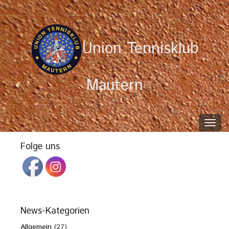
Union Tennisklub
Mautern
Toggl
navig
Folge uns
News-Kategorien
Allgemein
(27)