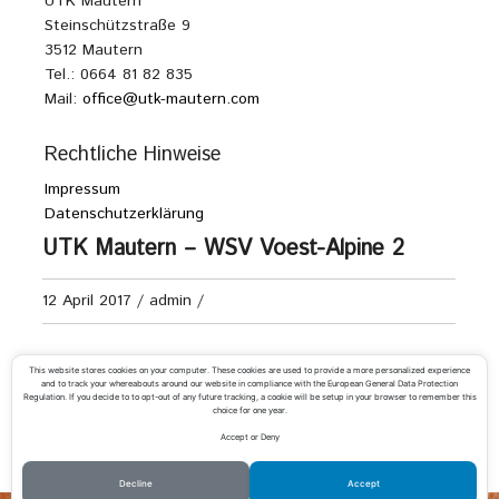
UTK Mautern
Steinschützstraße 9
3512 Mautern
Tel.: 0664 81 82 835
Mail:
office@utk-mautern.com
Rechtliche Hinweise
Impressum
Datenschutzerklärung
UTK Mautern – WSV Voest-Alpine 2
12 April 2017
/
admin
/
Senioren 70+ Kreisliga A
This website stores cookies on your computer. These cookies are used to provide a more personalized experience
and to track your whereabouts around our website in compliance with the European General Data Protection
Regulation. If you decide to to opt-out of any future tracking, a cookie will be setup in your browser to remember this
choice for one year.
Accept or Deny
«
RTC Rossatz – UTK Mautern 2
UTK Mautern 2 – TC Grafenwörth/Fb.
»
Decline
Accept