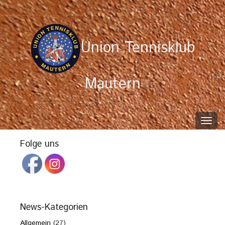
Union Tennisklub
Mautern
Toggl
navig
Folge uns
News-Kategorien
Allgemein
(27)