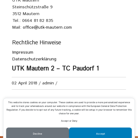
UTK Mautern
Steinschützstraße 9
3512 Mautern
Tel.: 0664 81 82 835
Mail:
office@utk-mautern.com
Rechtliche Hinweise
Impressum
Datenschutzerklärung
UTK Mautern 2 – TC Paudorf 1
02 April 2018
/
admin
/
Damen Kreisliga D
This website stores cookies on your computer. These cookies are used to provide a more personalized experience
and to track your whereabouts around our website in compliance with the European General Data Protection
Regulation. If you decide to to opt-out of any future tracking, a cookie will be setup in your browser to remember this
choice for one year.
Accept or Deny
«
UTC Gedersdorf 2 – UTK Mautern 2
UTK Mautern 2 – UTC Hadersdorf-Km. 2
»
Decline
Accept