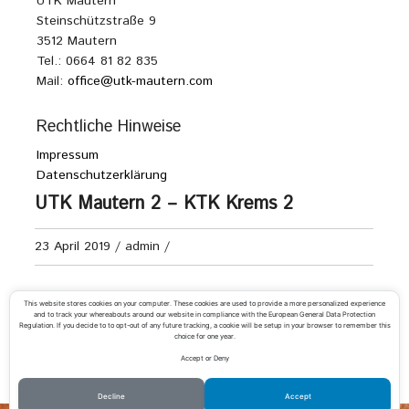
UTK Mautern
Steinschützstraße 9
3512 Mautern
Tel.: 0664 81 82 835
Mail:
office@utk-mautern.com
Rechtliche Hinweise
Impressum
Datenschutzerklärung
UTK Mautern 2 – KTK Krems 2
23 April 2019
/
admin
/
Damen Kreisliga D
This website stores cookies on your computer. These cookies are used to provide a more personalized experience
and to track your whereabouts around our website in compliance with the European General Data Protection
Regulation. If you decide to to opt-out of any future tracking, a cookie will be setup in your browser to remember this
choice for one year.
Accept or Deny
«
UTK Mautern 2 – UTC Gedersdorf 2
UTC Emmersdorf 2 – UTK Mautern 2
»
Decline
Accept