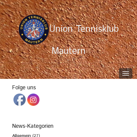
Union Tennisklub
Mautern
Toggl
navig
Folge uns
News-Kategorien
Allgemein
(27)