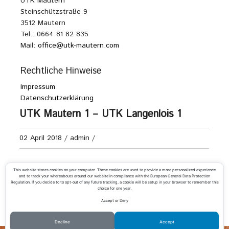
UTK Mautern
Steinschützstraße 9
3512 Mautern
Tel.: 0664 81 82 835
Mail:
office@utk-mautern.com
Rechtliche Hinweise
Impressum
Datenschutzerklärung
UTK Mautern 1 – UTK Langenlois 1
02 April 2018
/
admin
/
Senioren 70+ Kreisliga A
This website stores cookies on your computer. These cookies are used to provide a more personalized experience
and to track your whereabouts around our website in compliance with the European General Data Protection
Regulation. If you decide to to opt-out of any future tracking, a cookie will be setup in your browser to remember this
choice for one year.
Accept or Deny
«
UTK Mautern 1 – UTC Hoheneich 1
UTK Langenlois 1 – UTK Mautern 1
»
Decline
Accept