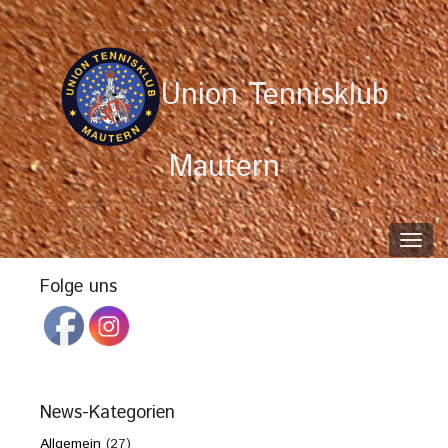
Union Tennisklub
Mautern
Toggl
navig
Folge uns
News-Kategorien
Allgemein
(27)