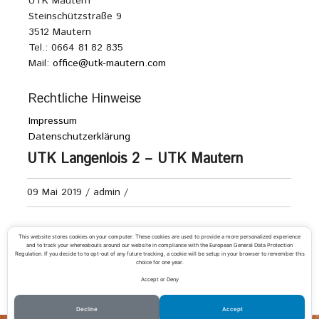
UTK Mautern
Steinschützstraße 9
3512 Mautern
Tel.: 0664 81 82 835
Mail:
office@utk-mautern.com
Rechtliche Hinweise
Impressum
Datenschutzerklärung
UTK Langenlois 2 – UTK Mautern
09 Mai 2019
/
admin
/
Kids U10 Kreisliga A
This website stores cookies on your computer. These cookies are used to provide a more personalized experience
and to track your whereabouts around our website in compliance with the European General Data Protection
Regulation. If you decide to to opt-out of any future tracking, a cookie will be setup in your browser to remember this
choice for one year.
Accept or Deny
«
TC Eggenburg – UTK Mautern
UTC Gedersdorf – UTK Mautern
»
Decline
Accept