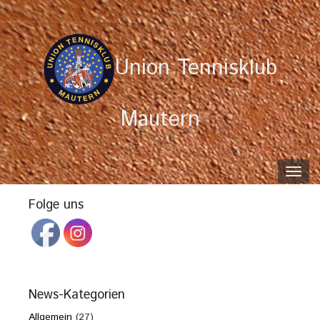
Union Tennisklub
Mautern
Toggl
navig
Folge uns
News-Kategorien
Allgemein
(27)