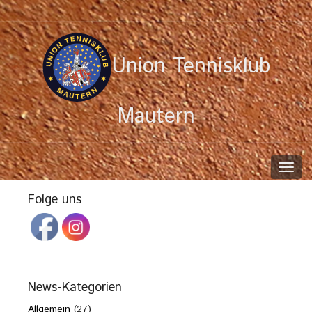
Union Tennisklub
Mautern
Toggl
navig
Folge uns
News-Kategorien
Allgemein
(27)