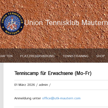
Union Tennisklub Mauter
HAFTEN
PLATZRESERVIERUNG
TENNISTRAINING
SHOP
Tenniscamp für Erwachsene (Mo-Fr)
01 März 2026
/
admin
/
Anmeldung unter
office@utk-mautern.com