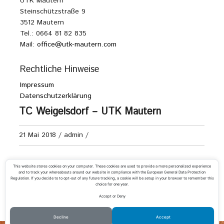
UTK Mautern
Steinschützstraße 9
3512 Mautern
Tel.: 0664 81 82 835
Mail:
office@utk-mautern.com
Rechtliche Hinweise
Impressum
Datenschutzerklärung
TC Weigelsdorf – UTK Mautern
21 Mai 2018
/
admin
/
2. Bundesliga Damen
This website stores cookies on your computer. These cookies are used to provide a more personalized experience
and to track your whereabouts around our website in compliance with the European General Data Protection
Regulation. If you decide to to opt-out of any future tracking, a cookie will be setup in your browser to remember this
choice for one year.
Accept or Deny
«
Schnuppertraining für Kids mit Rado
UTK @ Adventmarkt Mautern
»
Decline
Accept