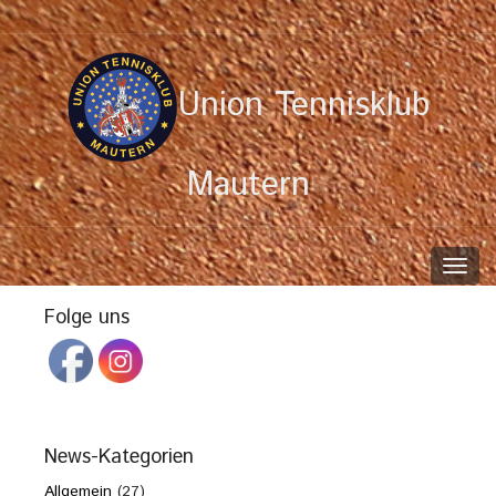
Union Tennisklub
Mautern
Toggl
navig
Folge uns
News-Kategorien
Allgemein
(27)