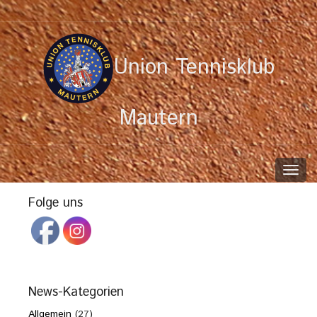
Union Tennisklub
Mautern
Toggl
navig
Folge uns
News-Kategorien
Allgemein
(27)