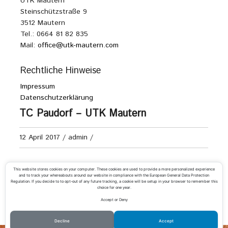
UTK Mautern
Steinschützstraße 9
3512 Mautern
Tel.: 0664 81 82 835
Mail:
office@utk-mautern.com
Rechtliche Hinweise
Impressum
Datenschutzerklärung
TC Paudorf – UTK Mautern
12 April 2017
/
admin
/
Senioren 60+ Kreisliga A
This website stores cookies on your computer. These cookies are used to provide a more personalized experience
and to track your whereabouts around our website in compliance with the European General Data Protection
Regulation. If you decide to to opt-out of any future tracking, a cookie will be setup in your browser to remember this
choice for one year.
Accept or Deny
«
Saisonabschlussfeier
UTC Krems-Mitterau – UTK Mautern 2
»
Decline
Accept