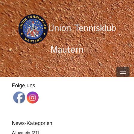
Union Tennisklub
Mautern
Toggl
navig
Folge uns
News-Kategorien
Allgemein
(27)