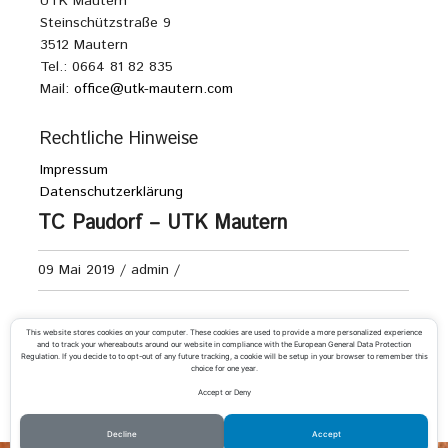
UTK Mautern
Steinschützstraße 9
3512 Mautern
Tel.: 0664 81 82 835
Mail:
office@utk-mautern.com
Rechtliche Hinweise
Impressum
Datenschutzerklärung
TC Paudorf – UTK Mautern
09 Mai 2019
/
admin
/
Burschen U13 Kreisliga B
This website stores cookies on your computer. These cookies are used to provide a more personalized experience
and to track your whereabouts around our website in compliance with the European General Data Protection
Regulation. If you decide to to opt-out of any future tracking, a cookie will be setup in your browser to remember this
choice for one year.
Accept or Deny
«
UTC Gedersdorf – UTK Mautern
TC Eggenburg – UTK Mautern
»
Decline
Accept