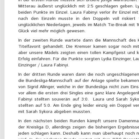
Mitterau äußerst unglücklich mit 2:5 geschlagen geben. L
beiden Punkte im Einzel. Laura Fabinyi verlor ihr Einzel m
nach den Einzeln musste in den Doppeln voll riskier
unglücklichen Niederlagen, jeweils im Match Tie-Break mit
Glück viel mehr möglich gewesen.
In der zweiten Runde wartete dann die Mannschaft des K
Titelfavorit gehandelt. Die Kremser kamen sogar noch mit
aber unsere Mädels zeigten einen tollen Kampfgeist und 
Erfolg einfahren. Für die Punkte sorgten Lydia Einzinger, L
Einzinger / Laura Fabinyi.
In der dritten Runde waren dann die noch ungeschlagenen
die Bundesliga-Mannschaft auf der Anlage spielte bekame
von Sigrid Allinger, welche in der Bundesliga nicht zum Ei
vor allem die ersten drei Singles eine ganz klare Angelegenh
Fabinyi stellten souverän auf 3:0. Laura und Sarah Syko
stellten auf 5:0. Am Ende ging leider einzig ein Doppel ver
mit Sarah Sykora abgeben mussten.
In den nächsten beiden Runden kämpft unsere Damenmann
der Kreisliga D, allerdings zeigen die bisherigen Ergebniss
jeden schlagen kann. Deshalb kann man überhaupt noch n