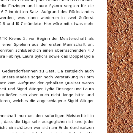
ydia Einzinger und Laura Sykora sorgten für die
it 6:7 im dritten Satz. Aufgrund des Rückstandes
t werden, was dann wiederum in zwei äußerst
 10:8 und 10:7 mündete. Hier wäre mit etwas mehr
TK Krems 2, vor Beginn der Meisterschaft als
 einer Spielerin aus der ersten Mannschaft an,
konnten schlußendlich einen überraschenden 4:3
aura Fabinyi, Laura Sykora sowie das Doppel Lydia
 Gedersdorferinnen zu Gast. Da zeitgleich auch
n unsere Mädels sogar noch Verstärkung in Form
nsatz kam. Aufgrund der geballten Qualität waren
eit und Sigrid Allinger, Lydia Einzinger und Laura
ra ließen sich aber auch nicht lange bitte und
loren, welches die angeschlagene Sigrid Allinger
schaft nun um den sofortigen Meistertitel in
e, dass die Liga sehr ausgeglichen ist und jeder
icht einschätzen wer sich am Ende durchsetzen