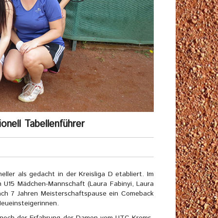
nell Tabellenführer
er als gedacht in der Kreisliga D etabliert. Im
 U15 Mädchen-Mannschaft (Laura Fabinyi, Laura
 nach 7 Jahren Meisterschaftspause ein Comeback
Neueinsteigerinnen.
t noch der Erfahrung der Damen vom UTC Krems-