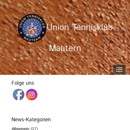
Union Tennisklub
Mautern
Toggl
navig
Folge uns
News-Kategorien
Allgemein
(27)