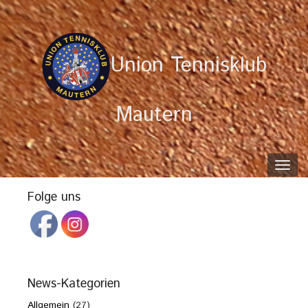
Union Tennisklub
Mautern
Toggl
navig
Folge uns
News-Kategorien
Allgemein
(27)