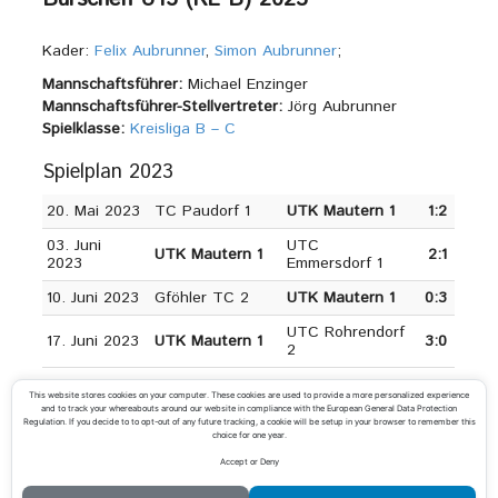
Kader:
Felix Aubrunner
,
Simon Aubrunner
;
Mannschaftsführer:
Michael Enzinger
Mannschaftsführer-Stellvertreter:
Jörg Aubrunner
Spielklasse:
Kreisliga B – C
Spielplan 2023
20. Mai 2023
TC Paudorf 1
UTK Mautern 1
1:2
03. Juni
UTC
UTK Mautern 1
2:1
2023
Emmersdorf 1
10. Juni 2023
Gföhler TC 2
UTK Mautern 1
0:3
UTC Rohrendorf
17. Juni 2023
UTK Mautern 1
3:0
2
Archiv
This website stores cookies on your computer. These cookies are used to provide a more personalized experience
and to track your whereabouts around our website in compliance with the European General Data Protection
Regulation. If you decide to to opt-out of any future tracking, a cookie will be setup in your browser to remember this
Kreisliga A 2019
choice for one year.
Kreisliga A 2018
Accept or Deny
Kreisliga B 2017