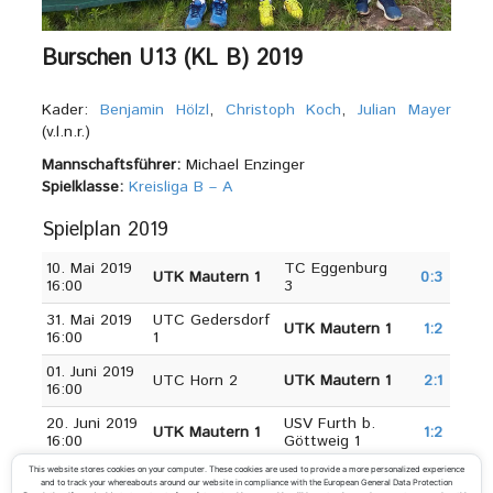
Burschen U13 (KL B) 2019
Kader:
Benjamin Hölzl
,
Christoph Koch
,
Julian Mayer
(v.l.n.r.)
Mannschaftsführer:
Michael Enzinger
Spielklasse:
Kreisliga B – A
Spielplan 2019
10. Mai 2019
TC Eggenburg
UTK Mautern 1
0:3
16:00
3
31. Mai 2019
UTC Gedersdorf
UTK Mautern 1
1:2
16:00
1
01. Juni 2019
UTC Horn 2
UTK Mautern 1
2:1
16:00
20. Juni 2019
USV Furth b.
UTK Mautern 1
1:2
16:00
Göttweig 1
This website stores cookies on your computer. These cookies are used to provide a more personalized experience
21. Juni 2019
UTC Rohrendorf
UTK Mautern 1
0:3
and to track your whereabouts around our website in compliance with the European General Data Protection