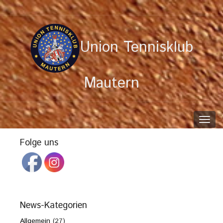
Union Tennisklub
Mautern
Toggl
navig
Folge uns
News-Kategorien
Allgemein
(27)