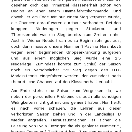
gesehen glich das Primärziel Klassenerhalt schon von
Beginn an eher einem Himmelfahrtskommando. Und
obwohl er am Ende mit nur einem Sieg verpasst wurde,
die Chancen darauf waren durchaus vorhanden. Bei den
knappen Niederlagen gegen Stockerau und
Theresienfeld war ein Sieg bereits zum Greifen nahe.
Auch in Wiener Neudorf sah es zu Beginn sehr gut aus,
doch dann musste unsere Nummer 1 Pavlína Horsinková
wegen einer beginnenden Grippeerkrankung aufgeben
und aus einem möglichen Sieg wurde eine 2:5
Niederlage. Zumindest konnte zum Schluß der Saison
noch ein versöhnlicher 5:2 Sieg gegen den UTC
Madainitennis eingefahren werden, der zumindest noch
theoretische Chancen auf den Klassenerhalt erlaubt.
Am Ende steht eine Saison zum Vergessen da, wo
neben der personellen Probleme es auch alle sonstigen
Widrigkeiten nicht gut mit uns gemeint haben. Nun heißt
es nach vorne schauen, die Lehren aus dieser
verkorksten Saison ziehen und in der Landesliga B
wieder angreifen. Herauszustreichen ist sicher die
Leistung von Lydia Einzinger, die als geplante Nummer 5,