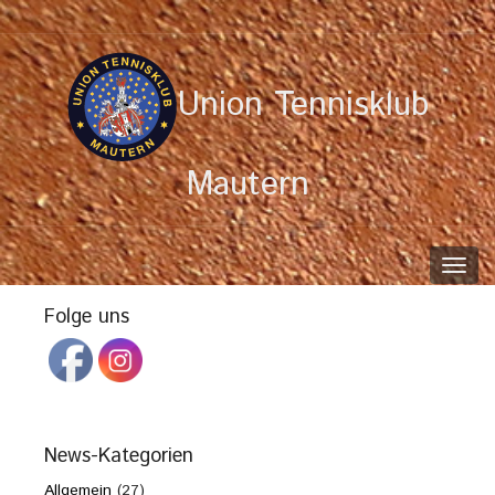
Union Tennisklub
Mautern
Toggl
navig
Folge uns
News-Kategorien
Allgemein
(27)