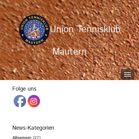
Union Tennisklub
Mautern
Toggl
navig
Folge uns
News-Kategorien
Allgemein
(27)