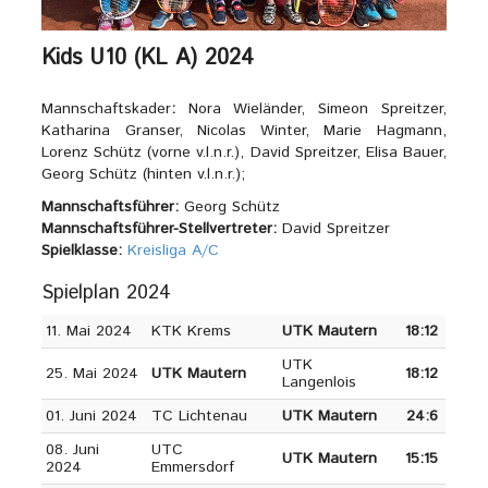
Kids U10 (KL A) 2024
Mannschaftskader
:
Nora Wieländer, Simeon Spreitzer,
Katharina Granser, Nicolas Winter, Marie Hagmann,
Lorenz Schütz (vorne v.l.n.r.), David Spreitzer, Elisa Bauer,
Georg Schütz (hinten v.l.n.r.);
Mannschaftsführer:
Georg Schütz
Mannschaftsführer-Stellvertreter:
David Spreitzer
Spielklasse:
Kreisliga A/C
Spielplan 2024
11. Mai 2024
KTK Krems
UTK Mautern
18:12
UTK
25. Mai 2024
UTK Mautern
18:12
Langenlois
01. Juni 2024
TC Lichtenau
UTK Mautern
24:6
08. Juni
UTC
UTK Mautern
15:15
2024
Emmersdorf