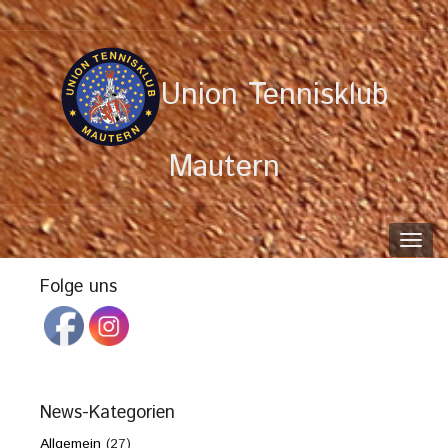
Union Tennisklub
Mautern
Toggl
navig
Folge uns
News-Kategorien
Allgemein
(27)