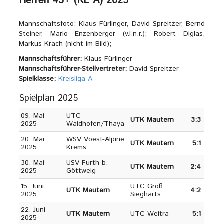
Herren 45+ (KL A) 2025
Mannschaftsfoto: Klaus Fürlinger, David Spreitzer, Bernd
Steiner, Mario Enzenberger (v.l.n.r.); Robert Diglas,
Markus Krach (nicht im Bild);
Mannschaftsführer:
Klaus Fürlinger
Mannschaftsführer-Stellvertreter:
David Spreitzer
Spielklasse:
Kreisliga A
Spielplan 2025
09. Mai
UTC
UTK Mautern
3:3
2025
Waidhofen/Thaya
20. Mai
WSV Voest-Alpine
UTK Mautern
5:1
2025
Krems
30. Mai
USV Furth b.
UTK Mautern
2:4
2025
Göttweig
15. Juni
UTC Groß
UTK Mautern
4:2
2025
Siegharts
22. Juni
UTK Mautern
UTC Weitra
5:1
2025