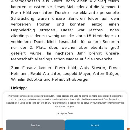
Altersgenossen aus Zwettl noch einen 4:2 Sieg feiern
konnten, mussten sie dieses Mal leider auf die Nummer 1
Erwin Höld verzichten. Durch diese eklatante personelle
Schwächung waren unsere Senioren leider auf dem
verlorenen Posten und konnten einzig einen
Doppelerfolg erringen. Dieser war letzten Endes
allerdings leider zu wenig um die klare 1:5 Niederlage zu
verhindern. Damit blieb dieses Jahr für unsere Senioren
nur der 2. Platz über, welcher aber ebenfalls groß
gefeiert wurde. Im nächsten Jahr brennt unsere
Mannschaft allerdings schon wieder auf die Revanche.
Zum Einsatz kamen: Erwin Höld, Alois Steyrer, Ernst
Hofmann, Ewald Altrichter, Leopold Mayer, Anton Stöger,
Wilhelm Sobotka und Helmut Straßberger.
Linktipp:
> Mannschaftsprofil Senioren 60+
This website stores cookies on your computer. These cookies are used to provide a more personalized experience
and to track your whereabouts around our website in compliance with the European General Data Protection
Regulation. If you decide to to opt-out of any future tracking, a cookie will be setup in your browser to remember this
choice for one year.
Accept or Deny
«
Vereinsmeisterschaften 2017
Meisterschaftsrückblick Senioren Teil 2
»
Decline
Accept