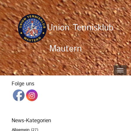
Union Tennisklub
Mautern
Toggl
navig
Folge uns
News-Kategorien
Allgemein
(27)