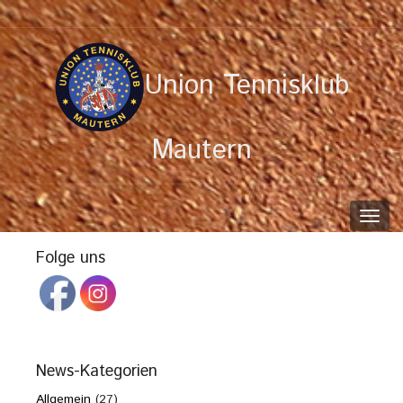
Union Tennisklub
Mautern
Toggl
navig
Folge uns
News-Kategorien
Allgemein
(27)