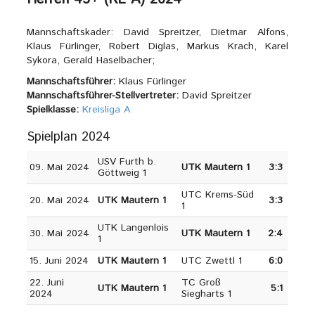
Mannschaftskader: David Spreitzer, Dietmar Alfons,
Klaus Fürlinger, Robert Diglas, Markus Krach, Karel
Sykora, Gerald Haselbacher;
Mannschaftsführer:
Klaus Fürlinger
Mannschaftsführer-Stellvertreter:
David Spreitzer
Spielklasse:
Kreisliga A
Spielplan 2024
USV Furth b.
09. Mai 2024
UTK Mautern 1
3:3
Göttweig 1
UTC Krems-Süd
20. Mai 2024
UTK Mautern 1
3:3
1
UTK Langenlois
30. Mai 2024
UTK Mautern 1
2:4
1
15. Juni 2024
UTK Mautern 1
UTC Zwettl 1
6:0
22. Juni
TC Groß
UTK Mautern 1
5:1
2024
Siegharts 1