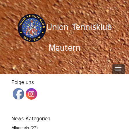
Union Tennisklub
Mautern
Toggl
navig
Folge uns
News-Kategorien
Allgemein
(27)