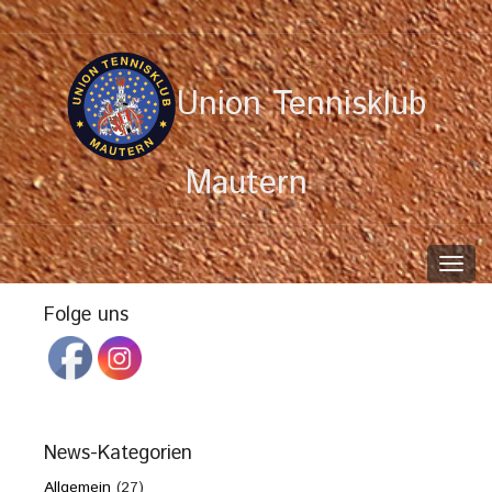
Union Tennisklub
Mautern
Toggl
navig
Folge uns
News-Kategorien
Allgemein
(27)