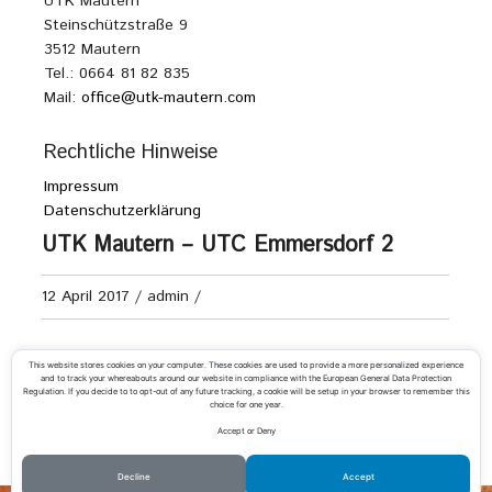
UTK Mautern
Steinschützstraße 9
3512 Mautern
Tel.: 0664 81 82 835
Mail:
office@utk-mautern.com
Rechtliche Hinweise
Impressum
Datenschutzerklärung
UTK Mautern – UTC Emmersdorf 2
12 April 2017
/
admin
/
Burschen U15 Kreisliga B
This website stores cookies on your computer. These cookies are used to provide a more personalized experience
and to track your whereabouts around our website in compliance with the European General Data Protection
Regulation. If you decide to to opt-out of any future tracking, a cookie will be setup in your browser to remember this
choice for one year.
Accept or Deny
«
UTK Mautern – UTC Hoheneich
UTK Mautern 2 – TC Paudorf 2
»
Decline
Accept