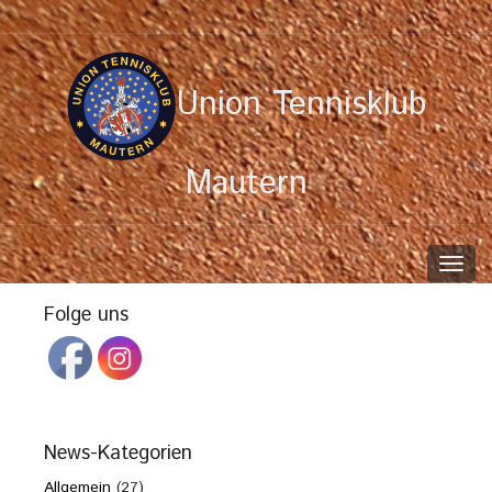
Union Tennisklub
Mautern
Toggl
navig
Folge uns
News-Kategorien
Allgemein
(27)