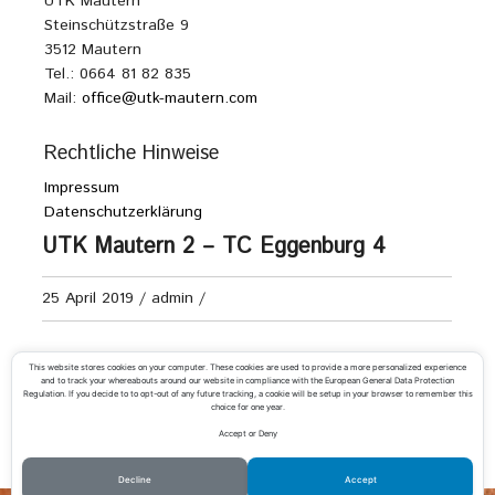
UTK Mautern
Steinschützstraße 9
3512 Mautern
Tel.: 0664 81 82 835
Mail:
office@utk-mautern.com
Rechtliche Hinweise
Impressum
Datenschutzerklärung
UTK Mautern 2 – TC Eggenburg 4
25 April 2019
/
admin
/
Herren Kreisliga F
This website stores cookies on your computer. These cookies are used to provide a more personalized experience
and to track your whereabouts around our website in compliance with the European General Data Protection
Regulation. If you decide to to opt-out of any future tracking, a cookie will be setup in your browser to remember this
choice for one year.
Accept or Deny
«
UTK Mautern 2 – TC Grafenw./Feuersb.
TC Egelsee – UTK Mautern 2
»
Decline
Accept