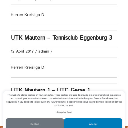
Herren Kreisliga D
UTK Mautern – Tennisclub Eggenburg 3
12 April 2017
/
admin
/
Herren Kreisliga D
UTK Mautern 1 – UTC Geras 1
This website stores cookies on your computer. These cookies are used to provide a more personalized experience
and to track your whereabouts around our website in compliance with the European General Data Protection
Regulation. If you decide to to opt-out of any future tracking, a cookie will be setup in your browser to remember this
28 Dezember 2016
/
admin
/
choice for one year.
Accept or Deny
Decline
Accept