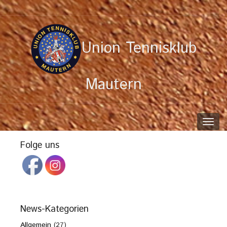
Union Tennisklub
Mautern
Toggl
navig
Folge uns
News-Kategorien
Allgemein
(27)